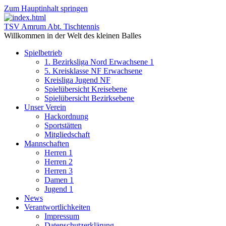
Zum Hauptinhalt springen
TSV Amrum Abt. Tischtennis
Willkommen in der Welt des kleinen Balles
Spielbetrieb
1. Bezirksliga Nord Erwachsene 1
5. Kreisklasse NF Erwachsene
Kreisliga Jugend NF
Spielübersicht Kreisebene
Spielübersicht Bezirksebene
Unser Verein
Hackordnung
Sportstätten
Mitgliedschaft
Mannschaften
Herren 1
Herren 2
Herren 3
Damen 1
Jugend 1
News
Verantwortlichkeiten
Impressum
Datenschutzerklärung