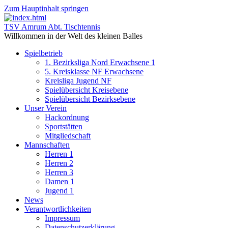
Zum Hauptinhalt springen
TSV Amrum Abt. Tischtennis
Willkommen in der Welt des kleinen Balles
Spielbetrieb
1. Bezirksliga Nord Erwachsene 1
5. Kreisklasse NF Erwachsene
Kreisliga Jugend NF
Spielübersicht Kreisebene
Spielübersicht Bezirksebene
Unser Verein
Hackordnung
Sportstätten
Mitgliedschaft
Mannschaften
Herren 1
Herren 2
Herren 3
Damen 1
Jugend 1
News
Verantwortlichkeiten
Impressum
Datenschutzerklärung